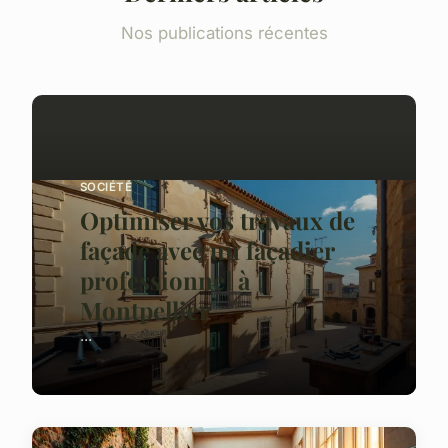
Nos publications récentes
SOCIÉTÉ
Optimiser vos travaux de
façade avec un façadier
professionnel à
Montpellier
...