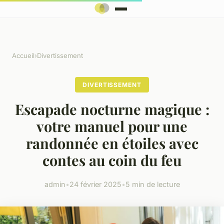
Accueil
›
Divertissement
DIVERTISSEMENT
Escapade nocturne magique :
votre manuel pour une
randonnée en étoiles avec
contes au coin du feu
admin
•
24 février 2025
•
5 min de lecture