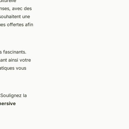
lturelle
enses, avec des
 souhaitent une
es offertes afin
s fascinants.
ant ainsi votre
atiques vous
 Soulignez la
mersive