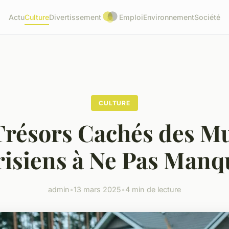
Actu
Culture
Divertissement
Emploi
Environnement
Société
CULTURE
Trésors Cachés des M
risiens à Ne Pas Manq
admin
•
13 mars 2025
•
4 min de lecture