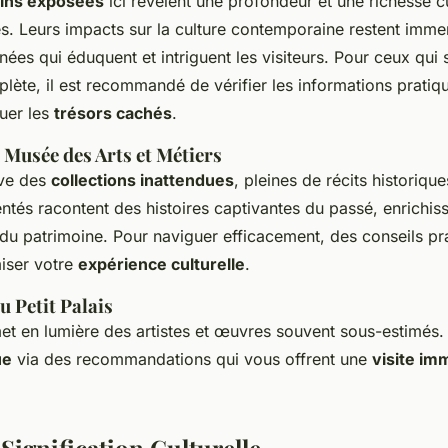
ins exposées
ici révèlent une profondeur et une richesse cu
s. Leurs impacts sur la culture contemporaine restent imm
nées qui éduquent et intriguent les visiteurs. Pour ceux qui
ète, il est recommandé de vérifier les informations pratiqu
uer les
trésors cachés
.
 Musée des Arts et Métiers
ve des
collections inattendues
, pleines de récits historique
ntés racontent des histoires captivantes du passé, enrichiss
u patrimoine. Pour naviguer efficacement, des conseils pr
miser votre
expérience culturelle
.
 Petit Palais
met en lumière des artistes et œuvres souvent sous-estimés.
ue
via des recommandations qui vous offrent une
visite im
 Signification Culturelle