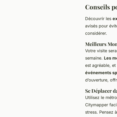
Conseils po
Découvrir les
e
avisés pour évit
considérer.
Meilleurs Mom
Votre visite ser
semaine.
Les me
est agréable, e
événements sp
d’ouverture, of
Se Déplacer d
Utilisez le métr
Citymapper facil
stress. Pensez 