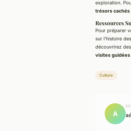
exploration. Pou
trésors cachés
Ressources S
Pour préparer 
sur l’histoire d
découvrirez de
visites guidées
Culture
EC
A
a