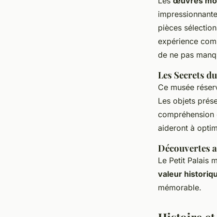
Les
œuvres mo
impressionnante
pièces sélection
expérience compl
de ne pas manq
Les Secrets du
Ce musée réser
Les objets prése
compréhension d
aideront à opti
Découvertes au
Le Petit Palais 
valeur historiq
mémorable.
Histoire et