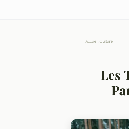
Accueil
›
Culture
Les 
Pa