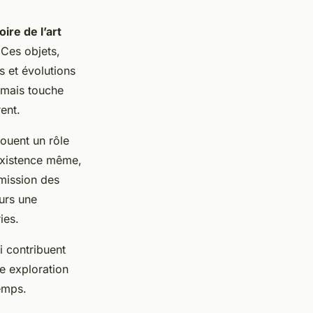
oire de l’art
 Ces objets,
s et évolutions
 mais touche
rent.
jouent un rôle
 existence même,
smission des
eurs une
ies.
i contribuent
te exploration
temps.