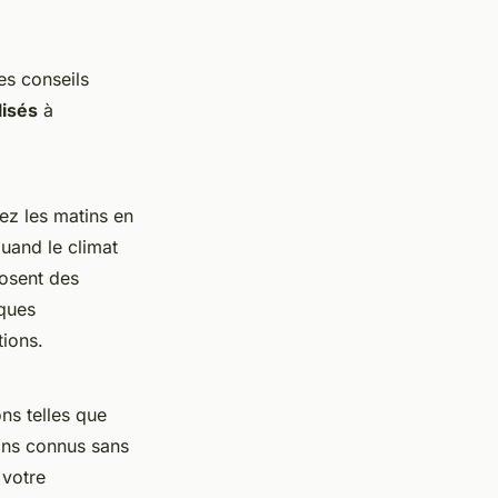
es conseils
lisés
à
iez les matins en
uand le climat
osent des
iques
tions.
ns telles que
ins connus sans
 votre