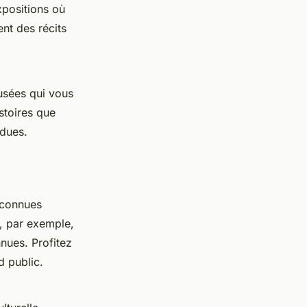
xpositions où
nt des récits
musées qui vous
stoires que
ndues.
 connues
e, par exemple,
nues. Profitez
d public.