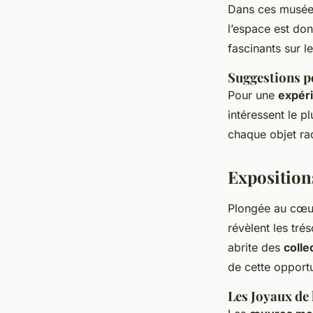
Dans ces musées
l’espace est do
fascinants sur l
Suggestions p
Pour une
expér
intéressent le p
chaque objet rac
Exposition
Plongée au cœ
révèlent les tré
abrite des
colle
de cette opport
Les Joyaux de 