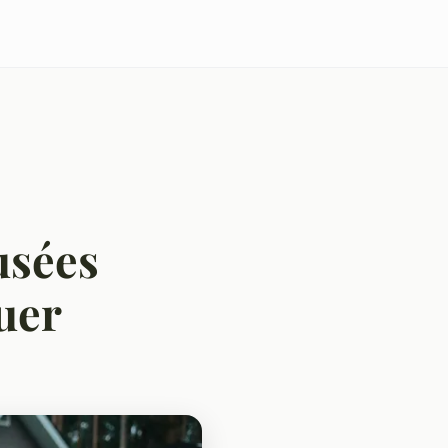
usées
uer