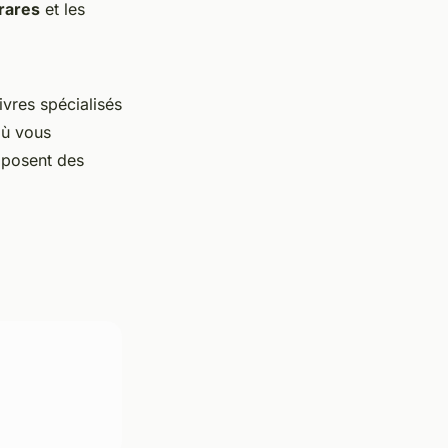
 rares
et les
livres spécialisés
où vous
oposent des