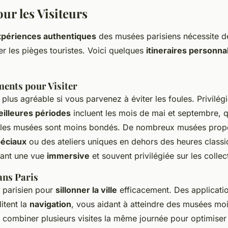
ur les Visiteurs
xpériences authentiques
des musées parisiens nécessite d
er les pièges touristes. Voici quelques
itineraires personna
ents pour Visiter
a plus agréable si vous parvenez à éviter les foules. Privilég
illeures périodes
incluent les mois de mai et septembre, q
t les musées sont moins bondés. De nombreux musées prop
éciaux
ou des ateliers uniques en dehors des heures class
frant une vue
immersive
et souvent privilégiée sur les collec
ans Paris
o parisien pour
sillonner la ville
efficacement. Des applicatio
itent la
navigation
, vous aidant à atteindre des musées mo
à combiner plusieurs visites la même journée pour optimiser