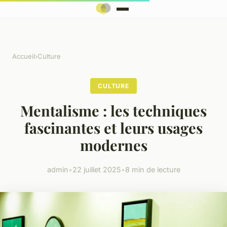
Accueil
›
Culture
CULTURE
Mentalisme : les techniques
fascinantes et leurs usages
modernes
admin
•
22 juillet 2025
•
8 min de lecture