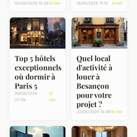
02/06/2026 15:34
10 min
14/05/2026 11:14
9 min
Top 5 hôtels
Quel local
exceptionnels
d'activité à
où dormir à
louer à
Paris 5
Besançon
pour votre
29/04/2026
12
07:39
min
projet ?
22/05/2026 14:48
15 min