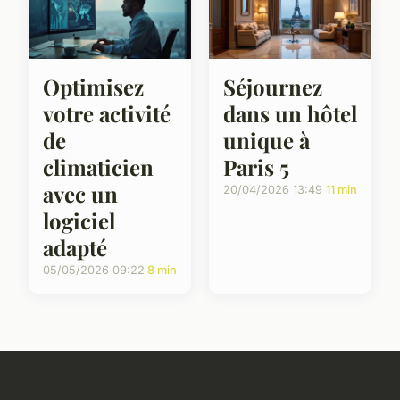
Optimisez
Séjournez
votre activité
dans un hôtel
de
unique à
climaticien
Paris 5
avec un
20/04/2026 13:49
11 min
logiciel
adapté
05/05/2026 09:22
8 min