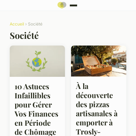
Accueil
› Société
Société
À la
10 Astuces
découverte
Infaillibles
des pizzas
pour Gérer
artisanales à
Vos Finances
emporter à
en Période
Trosly-
de Chômage