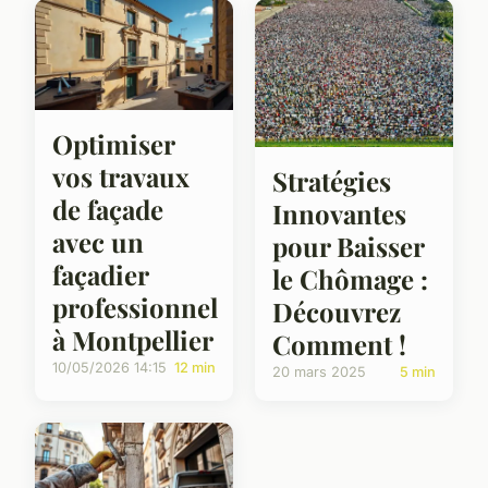
Optimiser
vos travaux
Stratégies
de façade
Innovantes
avec un
pour Baisser
façadier
le Chômage :
professionnel
Découvrez
à Montpellier
Comment !
10/05/2026 14:15
12 min
20 mars 2025
5 min