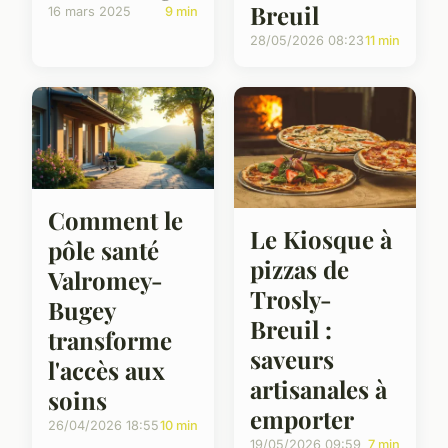
Breuil
16 mars 2025
9 min
28/05/2026 08:23
11 min
Comment le
Le Kiosque à
pôle santé
pizzas de
Valromey-
Trosly-
Bugey
Breuil :
transforme
saveurs
l'accès aux
artisanales à
soins
emporter
26/04/2026 18:55
10 min
19/05/2026 09:59
7 min