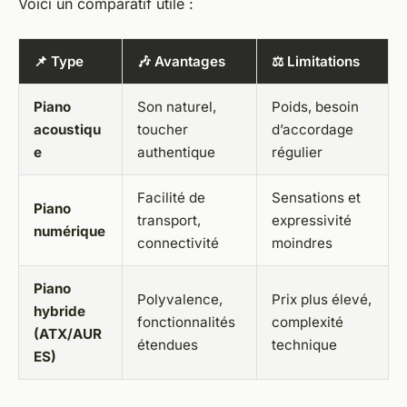
Voici un comparatif utile :
📌 Type
🎶 Avantages
⚖️ Limitations
Piano
Son naturel,
Poids, besoin
acoustiqu
toucher
d’accordage
e
authentique
régulier
Facilité de
Sensations et
Piano
transport,
expressivité
numérique
connectivité
moindres
Piano
Polyvalence,
Prix plus élevé,
hybride
fonctionnalités
complexité
(ATX/AUR
étendues
technique
ES)