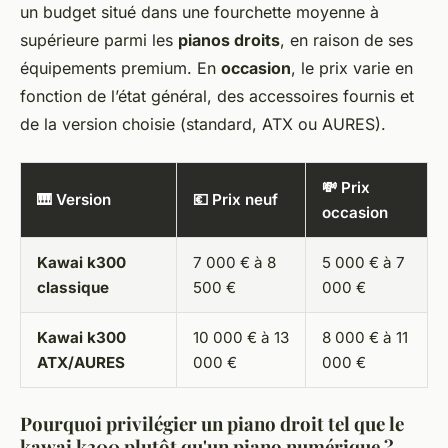
un budget situé dans une fourchette moyenne à
supérieure parmi les
pianos droits
, en raison de ses
équipements premium. En
occasion
, le prix varie en
fonction de l’état général, des accessoires fournis et
de la version choisie (standard, ATX ou AURES).
💸 Prix
🎹 Version
💶 Prix neuf
occasion
Kawai k300
7 000 € à 8
5 000 € à 7
classique
500 €
000 €
Kawai k300
10 000 € à 13
8 000 € à 11
ATX/AURES
000 €
000 €
Pourquoi privilégier un piano droit tel que le
kawai k300 plutôt qu'un piano numérique ?