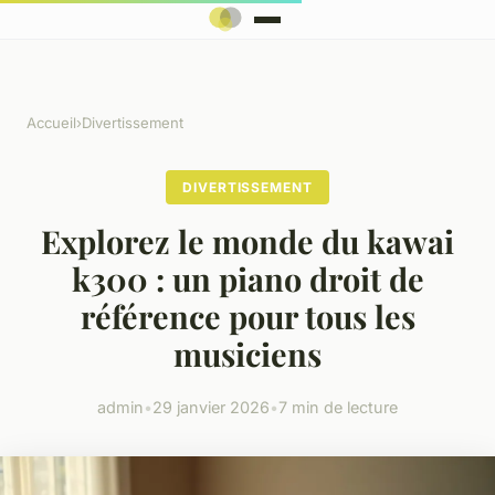
Accueil
›
Divertissement
DIVERTISSEMENT
Explorez le monde du kawai
k300 : un piano droit de
référence pour tous les
musiciens
admin
•
29 janvier 2026
•
7 min de lecture