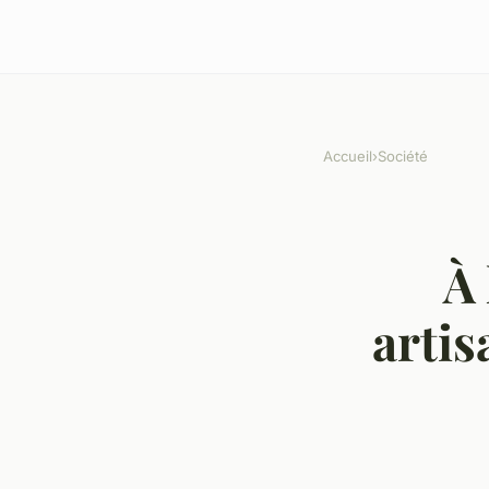
Accueil
›
Société
À 
artis