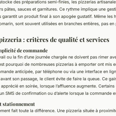
i stocke des préparations semi-finies, les pizzerias artisanal
rs pâtes, sauces et garnitures. Ce rythme implique une gest
s garantit un produit final à son apogée gustatif. Même le
 romarin, sont souvent utilisées en branches entières, pas en
pizzeria : critères de qualité et services
implicité de commande
vail ou la fin d’une journée chargée ne doivent pas rimer av
’est pourquoi de nombreuses pizzerias à emporter ont mis e
ande anticipée, par téléphone ou via une interface en lign
avant son passage, le client évite de faire la queue. Ce ga
 apprécié en soirée, lorsque l’affluence augmente. Certains
n SMS de confirmation ou d’alerte lorsque la commande es
et stationnement
nt fait toute la différence. Une pizzeria située à proximi