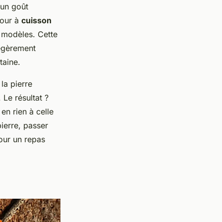
 un goût
four à
cuisson
s modèles. Cette
légèrement
taine.
 la pierre
 Le résultat ?
en rien à celle
ierre, passer
our un repas