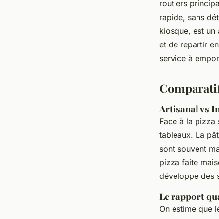
routiers princi
rapide, sans dé
kiosque, est un 
et de repartir e
service à emport
Comparati
Artisanal vs I
Face à la pizza 
tableaux. La pâ
sont souvent ma
pizza faite mai
développe des s
Le rapport qua
On estime que l