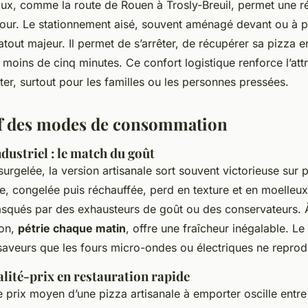
paux, comme la route de Rouen à Trosly-Breuil, permet une r
tour. Le stationnement aisé, souvent aménagé devant ou à p
atout majeur. Il permet de s’arrêter, de récupérer sa pizza 
n moins de cinq minutes. Ce confort logistique renforce l’attr
er, surtout pour les familles ou les personnes pressées.
f des modes de consommation
ndustriel : le match du goût
surgelée, la version artisanale sort souvent victorieuse sur p
te, congelée puis réchauffée, perd en texture et en moelleu
squés par des exhausteurs de goût ou des conservateurs. À 
son,
pétrie chaque matin
, offre une fraîcheur inégalable. Le 
aveurs que les fours micro-ondes ou électriques ne reprod
lité-prix en restauration rapide
e prix moyen d’une pizza artisanale à emporter oscille entr