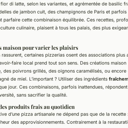
ior di latte, selon les variantes, et agrémentée de basilic fr
delles de jambon cuit, des champignons de Paris et parfois
nt parfaire cette combinaison équilibrée. Ces recettes, pro
culture culinaire, plaisent à tous les palais, des plus exigea
s maison pour varier les plaisirs
s rassurent, certaines pizzerias osent des associations plus
savoir-faire local prend tout son sens. Des créations maison
, des poivrons grillés, des oignons caramélisés, ou encor
né de miel. L’important ? Utiliser des ingrédients
fraîche
que jour. Ces combinaisons, parfois inattendues, réponde
ersité, sans sacrifier la qualité.
es produits frais au quotidien
tive d’une pizza artisanale ne dépend pas que de la recette 
îcheur des approvisionnements. Contrairement à la restaurat