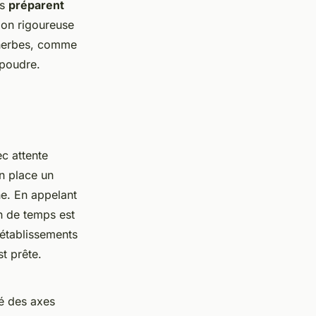
es
préparent
ion rigoureuse
s herbes, comme
 poudre.
ec attente
n place un
e. En appelant
in de temps est
 établissements
t prête.
té des axes