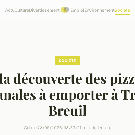
Actu
Culture
Divertissement
Emploi
Environnement
Société
SOCIÉTÉ
la découverte des piz
anales à emporter à T
Breuil
Orion
•
28/05/2026 08:23
•
11 min de lecture