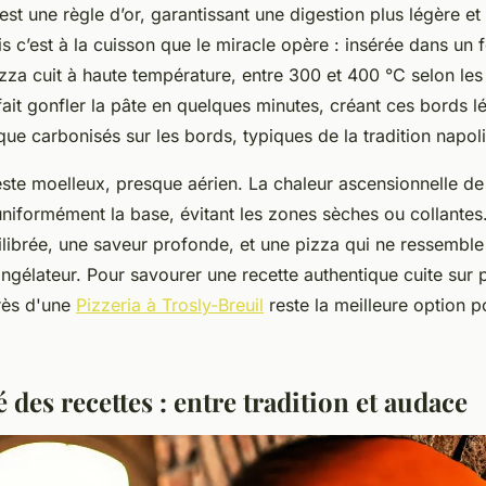
est une règle d’or, garantissant une digestion plus légère et
s c’est à la cuisson que le miracle opère : insérée dans un 
pizza cuit à haute température, entre 300 et 400 °C selon le
fait gonfler la pâte en quelques minutes, créant ces bords 
ue carbonisés sur les bords, typiques de la tradition napoli
, reste moelleux, presque aérien. La chaleur ascensionnelle de
 uniformément la base, évitant les zones sèches ou collantes.
librée, une saveur profonde, et une pizza qui ne ressemble 
ngélateur. Pour savourer une recette authentique cuite sur p
ès d'une
Pizzeria à Trosly-Breuil
reste la meilleure option p
é des recettes : entre tradition et audace