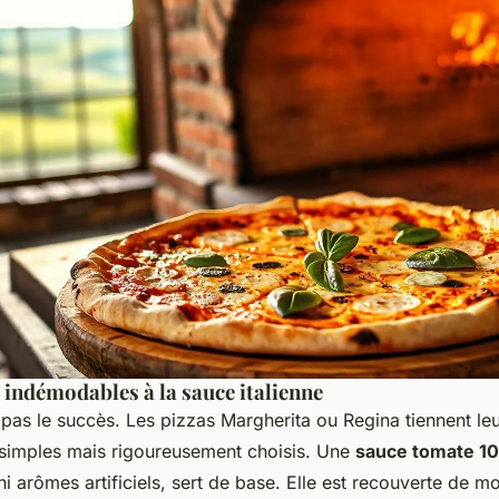
 indémodables à la sauce italienne
 pas le succès. Les pizzas Margherita ou Regina tiennent l
 simples mais rigoureusement choisis. Une
sauce tomate 10
i arômes artificiels, sert de base. Elle est recouverte de m