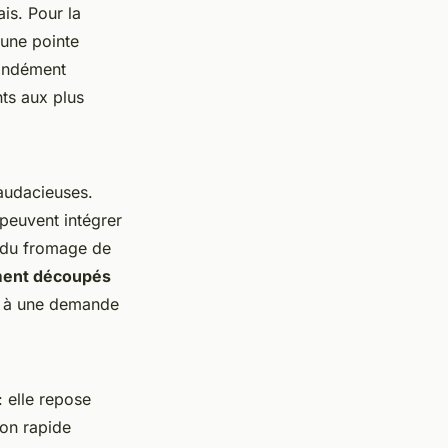
ais. Pour la
 une pointe
fondément
nts aux plus
 audacieuses.
 peuvent intégrer
e du fromage de
ment découpés
nt à une demande
: elle repose
ion rapide