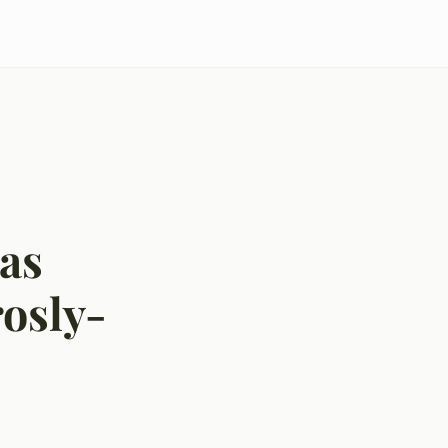
zas
rosly-